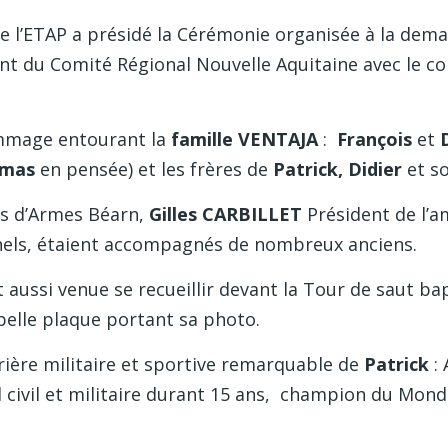
e l’ETAP a présidé la Cérémonie organisée à la dem
dent du Comité Régional Nouvelle Aquitaine avec le 
hommage entourant la
famille VENTAJA
:
François
et
omas
en pensée) et les frères de
Patrick, Didier
et s
res d’Armes Béarn,
Gilles CARBILLET
Président de l’a
els, étaient accompagnés de nombreux anciens.
t aussi venue se recueillir devant la Tour de saut 
 belle plaque portant sa photo.
rière militaire et sportive remarquable de
Patrick
: 
nal civil et militaire durant 15 ans, champion du Mon