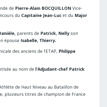
ande de
Pierre-Alain BOCQUILLON
Vice-
concours du
Capitaine Jean-Luc
et du
Major
Danièle,
parents de
Patrick, Nelly
son
on épouse
Isabelle, Thierry.
micale des anciens de l’ETAP,
Philippe
baptisée au nom de
l’Adjudant-chef Patrick
Athlète de Haut Niveau au Bataillon de
de, plusieurs titres de champion de France