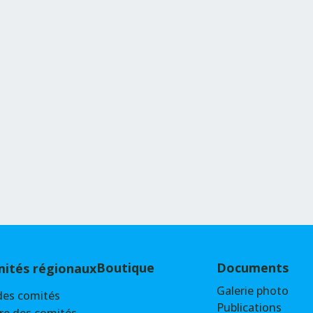
Boutique
Documents
ités régionaux
Galerie photo
des comités
Publications
re des comités