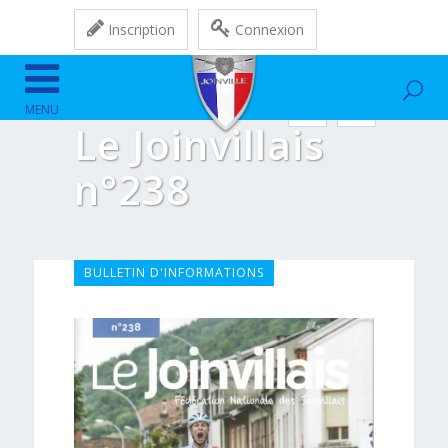
Inscription
Connexion
Le Joinvillais
n°238
BULLETIN D'INFORMATIONS