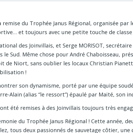
 remise du Trophée Janus Régional, organisée par le 
tive… et toujours avec une petite touche de classe 
ational des Joinvillais, et Serge MORISOT, secrétaire
is le Sud. Même chose pour André Chaboisseau, pré
de Niort, sans oublier les locaux Christian Pianett
ilisation !
montrer son dynamisme, porté par une équipe soudée
re-Alain (alias “le ressort”) épaulé par Maïté, son i
s ont été remises à des Joinvillais toujours très en
émonie du Trophée Janus Régional ! Cette année, deux
z, tous deux passionnés de sauvetage côtier, une di